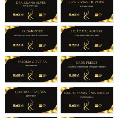
25
SET
ESCOLA DE MÚSICA DA FUNDAÇÃO DIRCE
FIGUEIREDO CHEGA A ARCO...
Arcos vai ganhar um presente inesquecível. Sua própria
orquestra e cursos gratuitos de música para crianças e
adolescentes. A inauguração da Escola de Música ...
22
SET
ARCOS RECEBE ESCOLA DE MÚSICA GRATUITA
PARA JOVENS
A Fundação Dirce Figueiredo, referência em projetos culturais
em Minas Gerais, inaugura sua unidade em Arcos com a
abertura de uma Escola de Música gratuita p...
04
SET
QUATRO ESTAÇÕES CELEBRA 30 ANOS DE
HISTÓRIA COM EVENTO ESP...
No dia 02 de setembro de 2025, a Sorvetes Quatro Estações
sopra as velinhas de uma trajetória deliciosa: 30 anos