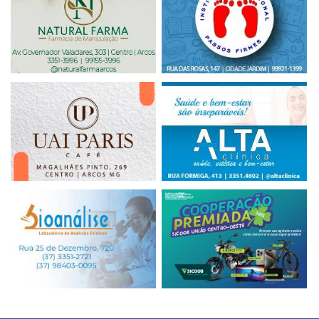
este ano. A cidade se prepara para viver um dezembro
diferente, mais quente no coração, mais vivo na...
24
NOV
CONFIRA A PROGRAMAÇÃO DO 1º MOTOROCK
ARCOS
Arcos vai tremer ao som do rock, da cultura e da adrenalina
De 7 a 9 de novembro, o Parque de Exposições de Arcos será
o ponto de encontro de quem vibra com ...
06
NOV
PROGRAMAÇÃO DO 3º FESTIVAL MINEIRIDADE
NOSSA COZINHA DE PI...
Entre os dias 14, 15 e 16 de novembro, a cidade de Pimenta,
no coração do Lago de Furnas e integrante do Território da
Canastra, se transforma em palco de cel...
04
NOV