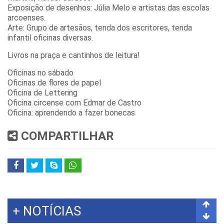
Exposição de desenhos: Júlia Melo e artistas das escolas
arcoenses.
Arte: Grupo de artesãos, tenda dos escritores, tenda
infantil oficinas diversas.
Livros na praça e cantinhos de leitura!
Oficinas no sábado
Oficinas de flores de papel
Oficina de Lettering
Oficina circense com Edmar de Castro
Oficina: aprendendo a fazer bonecas
COMPARTILHAR
CANTA FORMIGA 2026 CHEGA À GRANDE FINAL E
CONVIDA PÚBLICO ...
Canta Formiga 2026 chega à grande final e convida público a
escolher suas favoritas Após receber mais de 50 inscrições
de diferentes estados brasileiros, fes...
+ NOTÍCIAS
08
JUN