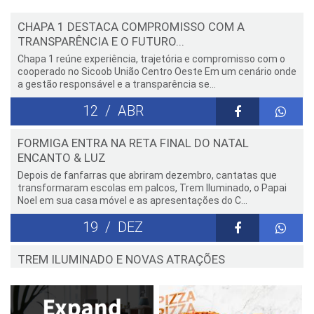
CHAPA 1 DESTACA COMPROMISSO COM A
TRANSPARÊNCIA E O FUTURO...
Chapa 1 reúne experiência, trajetória e compromisso com o
cooperado no Sicoob União Centro Oeste Em um cenário onde
a gestão responsável e a transparência se...
12
ABR
FORMIGA ENTRA NA RETA FINAL DO NATAL
ENCANTO & LUZ
Depois de fanfarras que abriram dezembro, cantatas que
transformaram escolas em palcos, Trem Iluminado, o Papai
Noel em sua casa móvel e as apresentações do C...
19
DEZ
TREM ILUMINADO E NOVAS ATRAÇÕES
MOVIMENTAM O NATAL ENCANTO...
A segunda semana do Natal EnCanto & Luz de Formiga 2025
começa com brilho especial: na quinta-feira, 11 de dezembro,