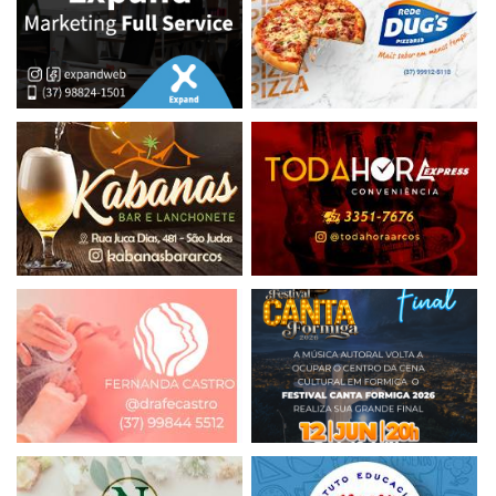
às 18h, o Papai Noel chega à cidade a bor...
09
DEZ
O NATAL ENCANTO & LUZ SEGUE ALEGRANDO
FORMIGA ATÉ O DIA 22...
O Natal EnCanto & Luz segue até o dia 22 de dezembro com
uma programação repleta de atrações especiais em Formiga.
O evento foi aberto no dia 1º com desfile n...
03
DEZ
O NATAL ENCANTO & LUZ DE FORMIGA 2025 SE
APROXIMA
Formiga desperta diferente. Há algo novo no ar, um brilho
discreto que escorre pelas calhas das casas, pelos passos
apressados do centro e pelos olhares c...
27
NOV
NATAL ILUMINADO DE ARCOS 2025
Arcos já pode sentir. O brilho do Natal começou mais cedo