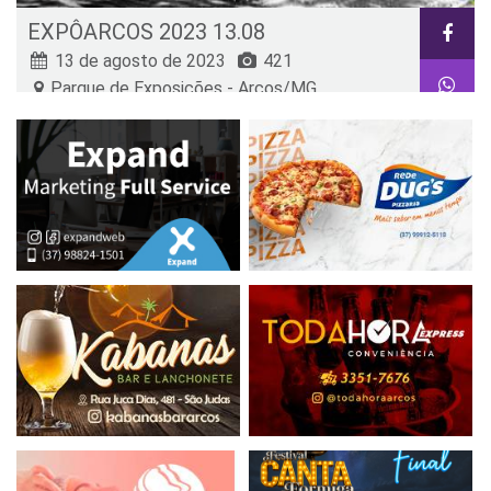
EXPÔARCOS 2023 12.08
12 de agosto de 2023
473
Parque de Exposições
-
Arcos/MG
EXPÔARCOS 2023 11.08